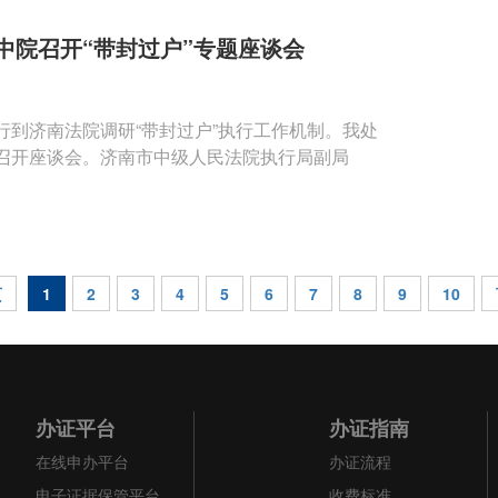
中院召开“带封过户”专题座谈会
到济南法院调研“带封过户”执行工作机制。我处
召开座谈会。济南市中级人民法院执行局副局
页
1
2
3
4
5
6
7
8
9
10
办证平台
办证指南
在线申办平台
办证流程
电子证据保管平台
收费标准