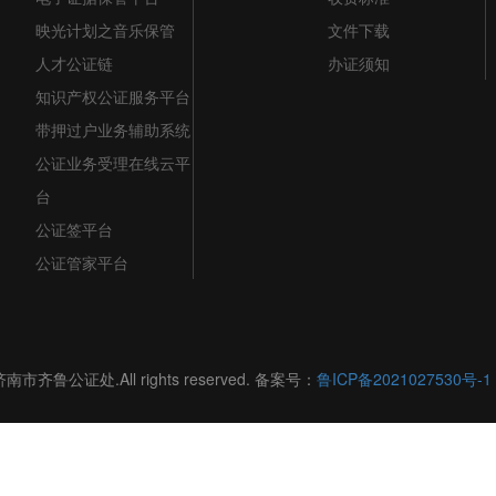
映光计划之音乐保管
文件下载
人才公证链
办证须知
知识产权公证服务平台
带押过户业务辅助系统
公证业务受理在线云平
台
公证签平台
公证管家平台
济南市齐鲁公证处.All rights reserved. 备案号：
鲁ICP备2021027530号-1