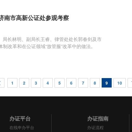
济南市高新公证处参观考察
书记、局长林明、副局长王睿、律管处处长郭春剑及市
制改革和在公证领域“放管服”改革中的做法。
页
1
2
3
4
5
6
7
8
9
10
办证平台
办证指南
在线申办平台
办证流程