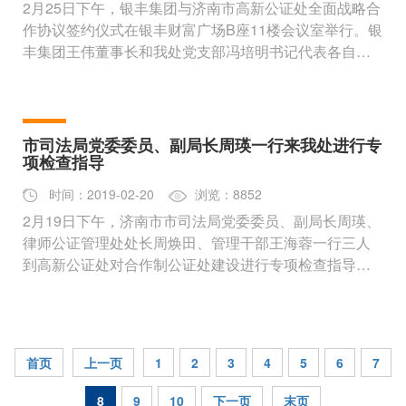
2月25日下午，银丰集团与济南市高新公证处全面战略合
作协议签约仪式在银丰财富广场B座11楼会议室举行。银
丰集团王伟董事长和我处党支部冯培明书记代表各自单
位在战略合作协议上签字
市司法局党委委员、副局长周瑛一行来我处进行专
项检查指导
时间：2019-02-20
浏览：8852
2月19日下午，济南市市司法局党委委员、副局长周瑛、
律师公证管理处处长周焕田、管理干部王海蓉一行三人
到高新公证处对合作制公证处建设进行专项检查指导，
并与部分合作人进行座谈
首页
上一页
1
2
3
4
5
6
7
8
9
10
下一页
末页