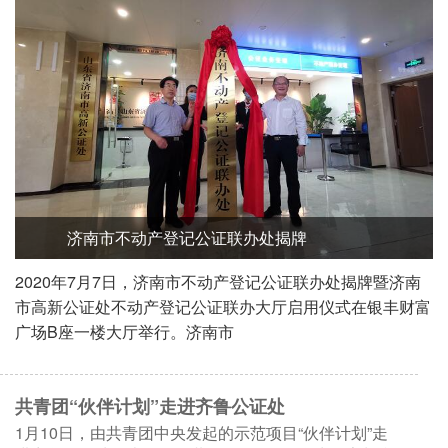
济南市委常委、政法委书记秦传滨到我处调研指导
8月28日下午，济南市委常委、政法委书记秦传滨到济南市
高新公证处开展主题教育专项调研督导。济南市司法局党委
南
2
书记、局长谢圣仁，市司法局党委委员、政治部主任石颖，
富
市委政法委办
共青团“伙伴计划”走进齐鲁公证处
1月10日，由共青团中央发起的示范项目“伙伴计划”走