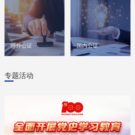
涉外公证
国内公证
涉外公证是指我国的公
●民事公证法律事务证明
证机关为适应当事人(个人
身份、学历、经历、职
专题活动
和法人)在国(境)外的需要,
称，出生、死亡、未受刑
对其发生在国内的法律行
事处分等证明遗嘱、继承
为和具有法律意义的文书
权、财产赠与、分割，声
或事实, 而向国(境)外出具
明书、委托书等证明亲属
的文书。 我国公民在
关系、亲子认领、婚姻状
申办前往国
况（未婚、结婚